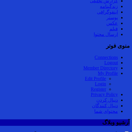
گزارش تحلیلی
زندگینامه
اینفوگرافی
پوستر
عکس
فیلم
ارسال محتوا
منوی فوتر
Connections
Logout
Member Directory
My Profile
Edit Profile
Login
Register
Privacy Policy
دنبال کردن
دنبال کنندگان
محتوای شما
آرشیو وبلاگ