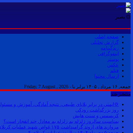
۞ بصیر
صفحه اصلی
گزارش تحلیلی
زندگینامه
اینفوگرافی
پوستر
عکس
فیلم
ارسال محتوا
جمعه, ۱۶ مرداد , ۱۴۰۵ برابر با - Friday, 7 August , 2026
منتشر شد
💢ایمنی در برابر بلایای طبیعی، نتیجه آمادگی، آموزش و مسئول
روز بزرگداشت رودکی
کریسمس و سنت هایش
بمناسبت سالروز زلزله بم زلزله بم معادل چند انفجار است؟
مروارید های اروند گرامیداشت ۱۷۵ غواص شهید عملیات کربلای ۴
جمعه ۵ دی ماه ۱۴۰۴ سالروز عملیات کربلای ۴